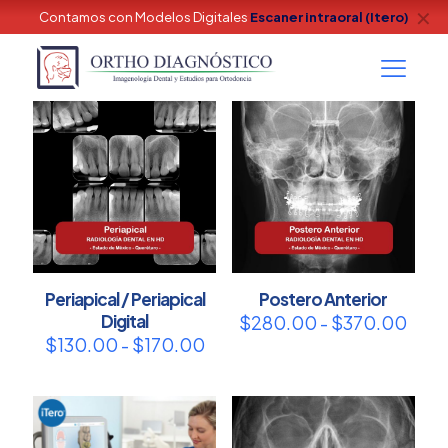
✕
Contamos con Modelos Digitales
Escaner intraoral (Itero)
Periapical / Periapical
Postero Anterior
Digital
Ran
$
280.00
-
$
370.00
de
Rango
$
130.00
-
$
170.00
prec
de
des
precios:
$28
desde
hast
$130.00
$37
hasta