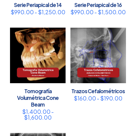
Serie Periapical de 14
Serie Periapical de 16
Rango
Ran
$
990.00
-
$
1,250.00
$
990.00
-
$
1,500.00
de
de
precios:
prec
desde
des
$990.00
$99
hasta
has
$1,250.00
$1,
Tomografía
Trazos Cefalométricos
Volumétrica Cone
Rang
$
160.00
-
$
190.00
de
Beam
preci
$
1,400.00
-
desd
Rango
$
1,600.00
$160
de
hast
precios:
$190
desde