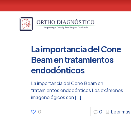
La importancia del Cone
Beam en tratamientos
endodónticos
La importancia del Cone Beam en
tratamientos endodónticos Los exámenes
imagenológicos son
[…]
0
0
Leer más