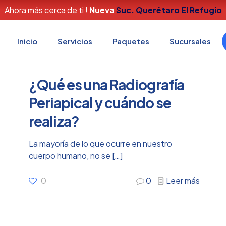
Ahora más cerca de ti !
Nueva
Suc. Querétaro El Refugio
Home
Blog Científico
Inicio
Servicios
Paquetes
Sucursales
¿Qué es una Radiografía
Periapical y cuándo se
realiza?
La mayoría de lo que ocurre en nuestro
cuerpo humano, no se
[…]
0
0
Leer más