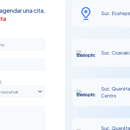
 agendar una cita,
Suc. Ecatep
ita
Suc. Coacalc
:
Suc. Queréta
Centro
Suc. Queréta