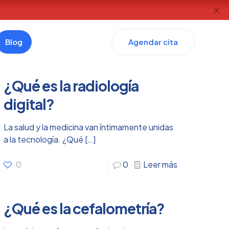
✕
Blog
Agendar cita
¿Qué es la radiología
digital?
La salud y la medicina van íntimamente unidas
a la tecnología. ¿Qué
[…]
0
0
Leer más
¿Qué es la cefalometría?