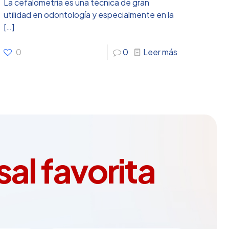
La cefalometría es una técnica de gran
utilidad en odontología y especialmente en la
[…]
0
0
Leer más
al favorita