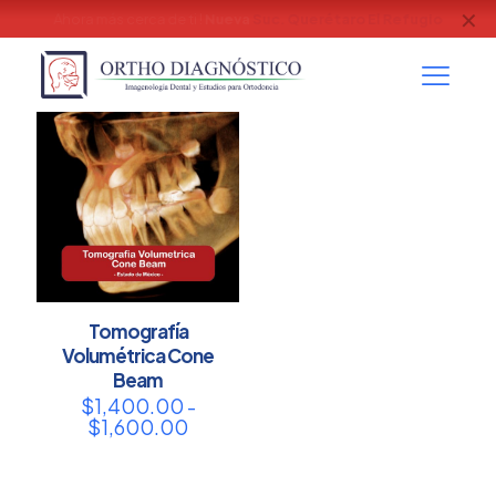
✕
Contamos con Modelos Digitales
Escaner intraoral (Itero)
Tomografía
Volumétrica Cone
Beam
$
1,400.00
-
Rango
$
1,600.00
de
precios:
desde