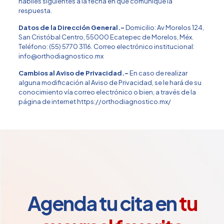
hábiles siguientes a la fecha en que comunique la
respuesta.
Datos de la Dirección General.-
Domicilio: Av Morelos 124,
San Cristóbal Centro, 55000 Ecatepec de Morelos, Méx.
Teléfono:
(55) 5770 3116
. Correo electrónico institucional:
info@orthodiagnostico.mx
Cambios al Aviso de Privacidad.-
En caso de realizar
alguna modificación al Aviso de Privacidad, se le hará de su
conocimiento vía correo electrónico o bien, a través de la
página de internet
https://orthodiagnostico.mx/
Agenda tu cita en
tu