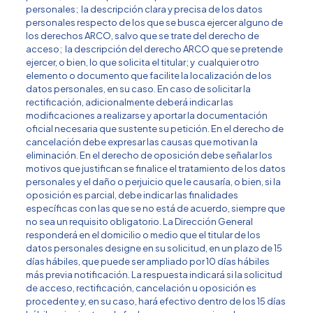
personales; la descripción clara y precisa de los datos
personales respecto de los que se busca ejercer alguno de
los derechos ARCO, salvo que se trate del derecho de
acceso; la descripción del derecho ARCO que se pretende
ejercer, o bien, lo que solicita el titular; y cualquier otro
elemento o documento que facilite la localización de los
datos personales, en su caso. En caso de solicitar la
rectificación, adicionalmente deberá indicar las
modificaciones a realizarse y aportar la documentación
oficial necesaria que sustente su petición. En el derecho de
cancelación debe expresar las causas que motivan la
eliminación. En el derecho de oposición debe señalar los
motivos que justifican se finalice el tratamiento de los datos
personales y el daño o perjuicio que le causaría, o bien, si la
oposición es parcial, debe indicar las finalidades
específicas con las que se no está de acuerdo, siempre que
no sea un requisito obligatorio. La Dirección General
responderá en el domicilio o medio que el titular de los
datos personales designe en su solicitud, en un plazo de 15
días hábiles, que puede ser ampliado por 10 días hábiles
más previa notificación. La respuesta indicará si la solicitud
de acceso, rectificación, cancelación u oposición es
procedente y, en su caso, hará efectivo dentro de los 15 días