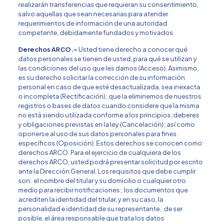
realizarán transferencias que requieran su consentimiento,
salvo aquellas que sean necesarias para atender
requerimientos de información de una autoridad
competente, debidamente fundados y motivados.
Derechos ARCO.-
Usted tiene derecho a conocer qué
datos personales se tienen de usted, para qué se utilizan y
las condiciones del uso que les damos (Acceso). Asimismo,
es su derecho solicitar la corrección de su información
personal en caso de que esté desactualizada, sea inexacta
o incompleta (Rectificación); que la eliminemos de nuestros
registros o bases de datos cuando considere que la misma
no está siendo utilizada conforme a los principios, deberes
y obligaciones previstas en la ley (Cancelación); así como
oponerse al uso de sus datos personales para fines
específicos (Oposición). Estos derechos se conocen como
derechos ARCO. Para el ejercicio de cualquiera de los
derechos ARCO, usted podrá presentar solicitud por escrito
ante la Dirección General. Los requisitos que debe cumplir
son: el nombre del titular y su domicilio o cualquier otro
medio para recibir notificaciones; los documentos que
acrediten la identidad del titular, y en su caso, la
personalidad e identidad de su representante; de ser
posible, el área responsable que trata los datos