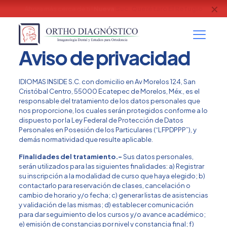
✕
Contamos con Modelos Digitales
Escaner intraoral (Itero)
Aviso de privacidad
IDIOMAS INSIDE S.C. con domicilio en Av Morelos 124, San
Cristóbal Centro, 55000 Ecatepec de Morelos, Méx., es el
responsable del tratamiento de los datos personales que
nos proporcione, los cuales serán protegidos conforme a lo
dispuesto por la Ley Federal de Protección de Datos
Personales en Posesión de los Particulares (“LFPDPPP”), y
demás normatividad que resulte aplicable.
Finalidades del tratamiento.-
Sus datos personales,
serán utilizados para las siguientes finalidades: a) Registrar
su inscripción a la modalidad de curso que haya elegido; b)
contactarlo para reservación de clases, cancelación o
cambio de horario y/o fecha; c) generar listas de asistencias
y validación de las mismas; d) establecer comunicación
para dar seguimiento de los cursos y/o avance académico;
e) emisión de constancias por nivel y constancia final; f)