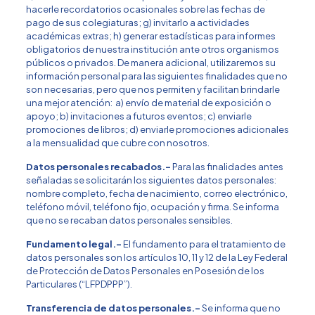
hacerle recordatorios ocasionales sobre las fechas de
pago de sus colegiaturas; g) invitarlo a actividades
académicas extras; h) generar estadísticas para informes
obligatorios de nuestra institución ante otros organismos
públicos o privados. De manera adicional, utilizaremos su
información personal para las siguientes finalidades que no
son necesarias, pero que nos permiten y facilitan brindarle
una mejor atención: a) envío de material de exposición o
apoyo; b) invitaciones a futuros eventos; c) enviarle
promociones de libros; d) enviarle promociones adicionales
a la mensualidad que cubre con nosotros.
Datos personales recabados.-
Para las finalidades antes
señaladas se solicitarán los siguientes datos personales:
nombre completo, fecha de nacimiento, correo electrónico,
teléfono móvil, teléfono fijo, ocupación y firma. Se informa
que no se recaban datos personales sensibles.
Fundamento legal.-
El fundamento para el tratamiento de
datos personales son los artículos 10, 11 y 12 de la Ley Federal
de Protección de Datos Personales en Posesión de los
Particulares (“LFPDPPP”).
Transferencia de datos personales.-
Se informa que no