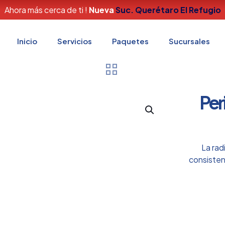
Contamos con Modelos Digitales
Escaner intraoral (Itero)
me
Estudios para Ortodoncia
Periapical / Periapical Di
Inicio
Servicios
Paquetes
Sucursales
Peri
La rad
consisten