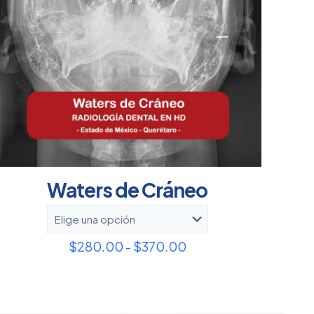
Waters de Cráneo
Rango
$
280.00
-
$
370.00
de
precios:
desde
$280.00