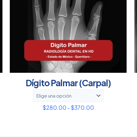
Dígito Palmar (Carpal)
Rango
$
280.00
-
$
370.00
de
precios:
desde
$280.00