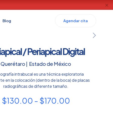
✕
gital
Blog
Agendar cita
apical / Periapical Digital
Querétaro | Estado de México
iografía intrabucal es una técnica exploratoria
te en la colocación (dentro de la boca) de placas
radiográficas de diferente tamaño.
Rango
$
130.00
-
$
170.00
de