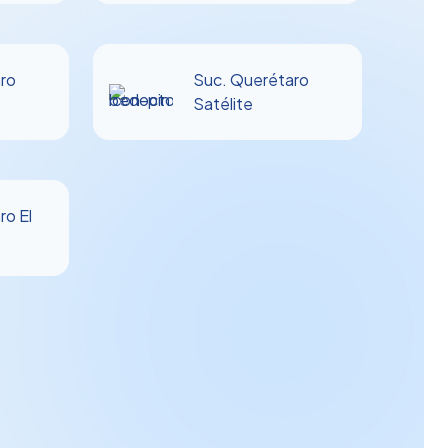
ro
Suc. Querétaro
Satélite
ro El