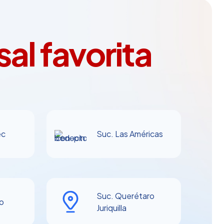
hasta
$370.00
al favorita
ec
Suc. Las Américas
Suc. Querétaro
o
Juriquilla