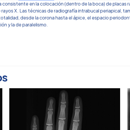
ia consistente en la colocación (dentro de la boca) de placas
 rayos X. Las técnicas de radiografía intrabucal periapical, 
 totalidad, desde la corona hasta el ápice, el espacio periodon
ón y la de paralelismo.
ESTADO DE MÉ
os