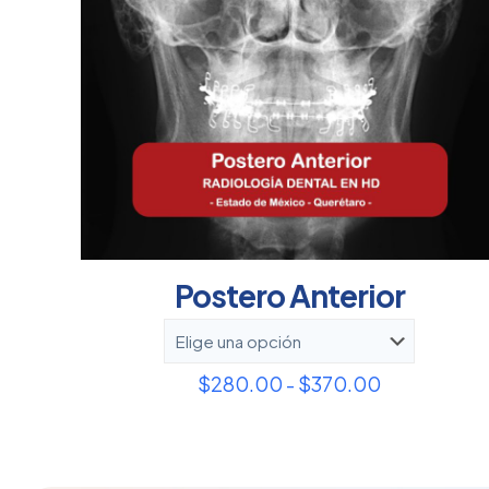
Postero Anterior
Rango
$
280.00
-
$
370.00
de
precios:
desde
$280.00