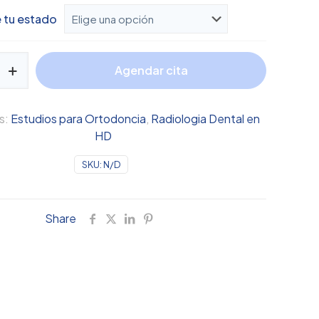
precios:
e tu estado
desde
$130.00
hasta
Agendar cita
$170.00
s:
Estudios para Ortodoncia
,
Radiologia Dental en
HD
SKU:
N/D
Share