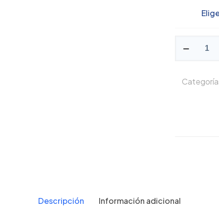
Elig
Periapical
/
Periapical
Digital
Categoría
cantidad
Descripción
Información adicional