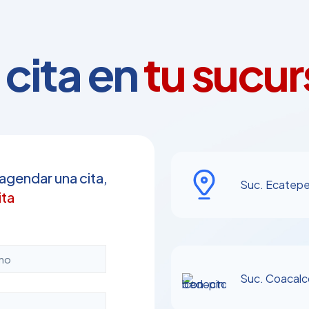
hasta
$370.00
cita en
tu sucurs
 agendar una cita,
Suc. Ecatep
ita
Suc. Coacalc