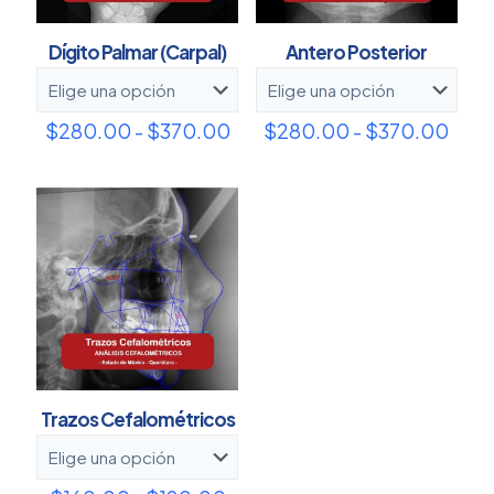
Dígito Palmar (Carpal)
Antero Posterior
Rango
Ran
$
280.00
-
$
370.00
$
280.00
-
$
370.00
de
de
precios:
prec
desde
des
$280.00
$28
hasta
hast
$370.00
$37
Trazos Cefalométricos