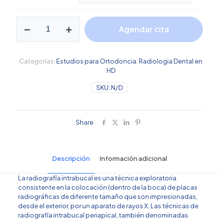
des
$99
Serie
hast
Agendar cita
Periapical
de
$1,5
16
cantidad
Categorías:
Estudios para Ortodoncia
,
Radiologia Dental en
HD
SKU:
N/D
Share
Descripción
Información adicional
La radiografía intrabucal es una técnica exploratoria
consistente en la colocación (dentro de la boca) de placas
radiográficas de diferente tamaño que son impresionadas,
desde el exterior, por un aparato de rayos X. Las técnicas de
radiografía intrabucal periapical, también denominadas