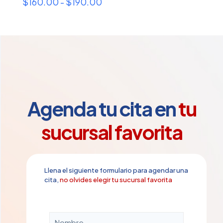
Rango
$
160.00
-
$
190.00
de
precios:
desde
$160.00
hasta
$190.00
Agenda tu cita en
tu
sucursal favorita
Llena el siguiente formulario para agendar una
cita,
no olvides elegir tu sucursal favorita