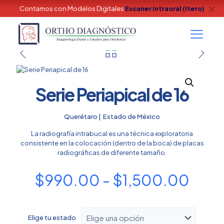
✕
Contamos con Modelos Digitales
Escaner intraoral (Itero)
Serie Periapical de 16
Querétaro | Estado de México
La radiografía intrabucal es una técnica exploratoria
consistente en la colocación (dentro de la boca) de placas
radiográficas de diferente tamaño.
Ran
$
990.00
-
$
1,500.00
de
prec
Elige tu estado