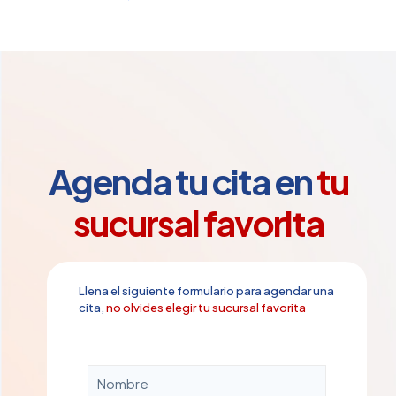
de
precios:
desde
$990.00
hasta
$1,250.00
Agenda tu cita en
tu
sucursal favorita
Llena el siguiente formulario para agendar una
cita,
no olvides elegir tu sucursal favorita