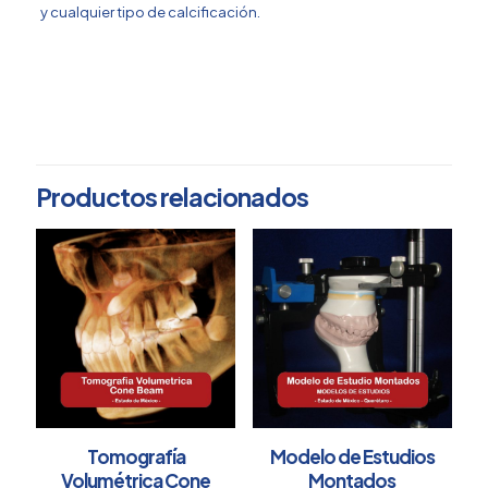
y cualquier tipo de calcificación.
ESTADO DE MÉXICO,
Elige tu estado
QUERÉTARO
Productos relacionados
Tomografía
Modelo de Estudios
Volumétrica Cone
Montados