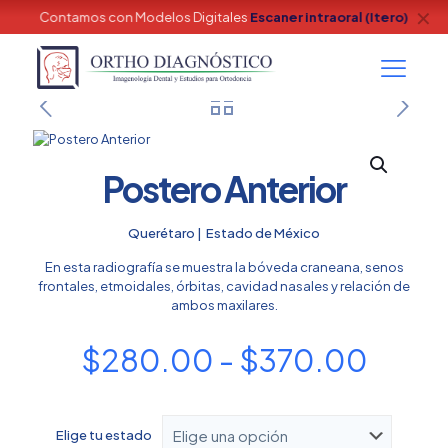
✕
Contamos con Modelos Digitales
Escaner intraoral (Itero)
Postero Anterior
Querétaro | Estado de México
En esta radiografía se muestra la bóveda craneana, senos
frontales, etmoidales, órbitas, cavidad nasales y relación de
ambos maxilares.
Rang
$
280.00
-
$
370.00
de
preci
Elige tu estado