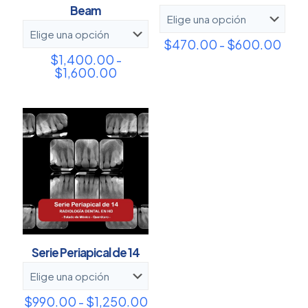
Beam
Ran
$
470.00
-
$
600.00
de
$
1,400.00
-
prec
Rango
$
1,600.00
des
de
$47
precios:
hast
desde
$60
$1,400.00
hasta
$1,600.00
Serie Periapical de 14
Rango
$
990.00
-
$
1,250.00