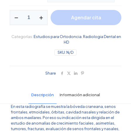
desd
$280
Postero
hasta
Agendar cita
Anterior
cantidad
$370
Categorías:
Estudios para Ortodoncia
,
Radiologia Dental en
HD
SKU:
N/D
Share
Descripción
Información adicional
En esta radiografía se muestra la bóveda craneana, senos
frontales, etmoidales, órbitas, cavidad nasales y relación de
ambos maxilares. Por eso su indicación esta dirigida en el
estudio de anomalías de crecimiento faciales , asimetrías,
tumores, fracturas, evaluación de senos frontales y nasales,