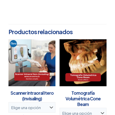
ESTADO DE MÉXICO,
Elige tu estado
QUERÉTARO
Productos relacionados
Scanner intraoral Itero
Tomografía
(Invisaling)
Volumétrica Cone
Beam