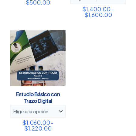
$
500.00
$
1,400.00
-
Rango
$
1,600.00
de
precios:
desde
$1,400.
hasta
$1,600.
Estudio Básico con
Trazo Digital
$
1,060.00
-
Rango
$
1,220.00
de