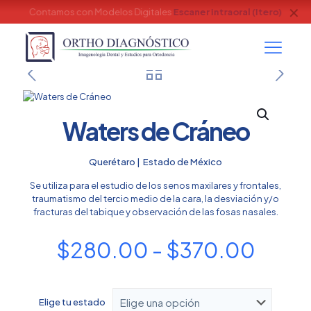
✕
Contamos con Modelos Digitales
Escaner intraoral (Itero)
Waters de Cráneo
Querétaro | Estado de México
Se utiliza para el estudio de los senos maxilares y frontales,
traumatismo del tercio medio de la cara, la desviación y/o
fracturas del tabique y observación de las fosas nasales.
Rang
$
280.00
-
$
370.00
de
preci
Elige tu estado