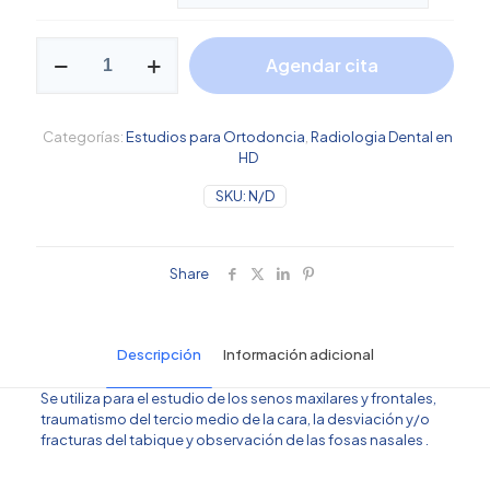
desd
$280
Waters
hasta
Agendar cita
de
Cráneo
$370
cantidad
Categorías:
Estudios para Ortodoncia
,
Radiologia Dental en
HD
SKU:
N/D
Share
Descripción
Información adicional
Se utiliza para el estudio de los senos maxilares y frontales,
traumatismo del tercio medio de la cara, la desviación y/o
fracturas del tabique y observación de las fosas nasales .