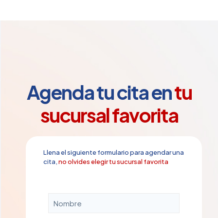
precios:
desde
$1,060.00
hasta
$1,220.00
Agenda tu cita en
tu
sucursal favorita
Llena el siguiente formulario para agendar una
cita,
no olvides elegir tu sucursal favorita