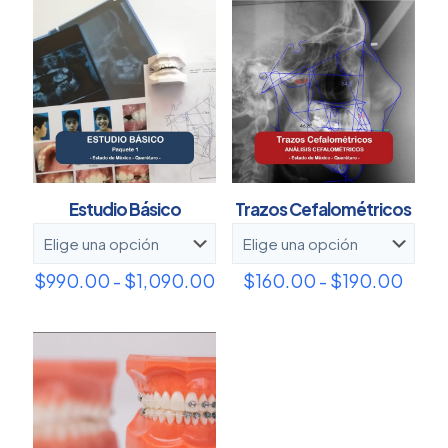
Estudio Básico
Trazos Cefalométricos
Rango
Rang
$
990.00
-
$
1,090.00
$
160.00
-
$
190.00
de
de
precios:
preci
desde
desd
$990.00
$160
hasta
hast
$1,090.00
$190