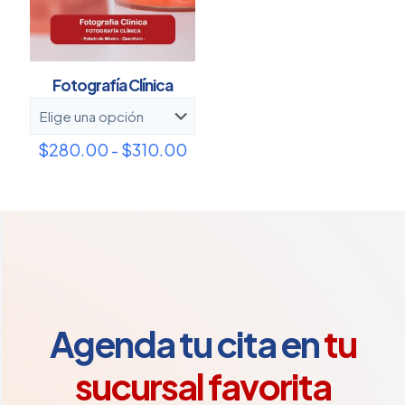
Fotografía Clínica
Rango
$
280.00
-
$
310.00
de
precios:
desde
$280.00
hasta
$310.00
Agenda tu cita en
tu
sucursal favorita