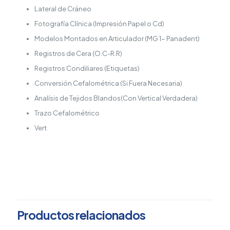
Lateral de Cráneo
Fotografía Clínica (Impresión Papel o Cd)
Modelos Montados en Articulador (MG 1- Panadent)
Registros de Cera (O.C-R.R)
Registros Condiliares (Etiquetas)
Conversión Cefalométrica (Si Fuera Necesaria)
Analísis de Tejidos Blandos(Con Vertical Verdadera)
Trazo Cefalométrico
Vert
ESTADO DE MÉXICO,
Elige tu estado
QUERÉTARO
Productos relacionados