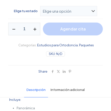
prec
Elige tu estado
des
$1,
Estudio
has
Agendar cita
Especial
cantidad
$1,
Categorías:
Estudios para Ortodoncia
,
Paquetes
SKU:
N/D
Share
Descripción
Información adicional
Incluye:
Panorámica