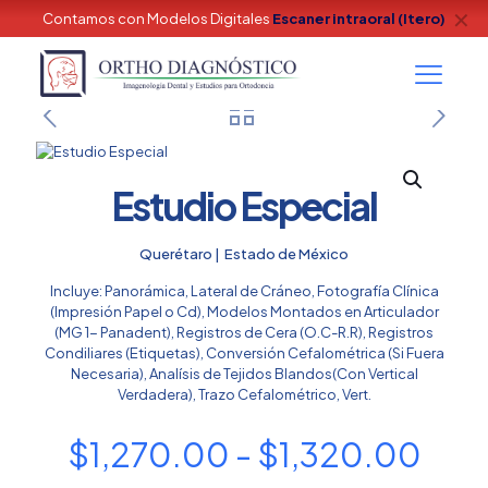
✕
Contamos con Modelos Digitales
Escaner intraoral (Itero)
Estudio Especial
Querétaro | Estado de México
Incluye: Panorámica, Lateral de Cráneo, Fotografía Clínica
(Impresión Papel o Cd), Modelos Montados en Articulador
(MG 1- Panadent), Registros de Cera (O.C-R.R), Registros
Condiliares (Etiquetas), Conversión Cefalométrica (Si Fuera
Necesaria), Analísis de Tejidos Blandos(Con Vertical
Verdadera), Trazo Cefalométrico, Vert.
Ran
$
1,270.00
-
$
1,320.00
de