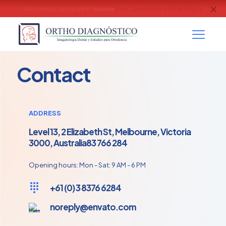
✕
Contamos con Modelos Digitales
Escaner intraoral (Itero)
Contact
ADDRESS
Level 13, 2 Elizabeth St, Melbourne, Victoria
3000, Australia83 766 284
Opening hours: Mon - Sat: 9 AM - 6 PM
+61 (0) 3 8376 6284
noreply@envato.com