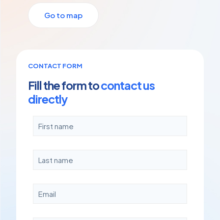
Go to map
CONTACT FORM
Fill the form to
contact us
directly