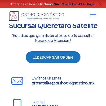
✕
Ahora más cerca de ti !
Nueva
Suc. Querétaro El Refugio
Sucursal Querétaro Satélite
"Estudios que garantizan el éxito de tu consulta "
Horario de Atención
!
DESCARGAR ORDEN
Envíanos un Email
qrosatelite@orthodiagnostico.mx
Llama al