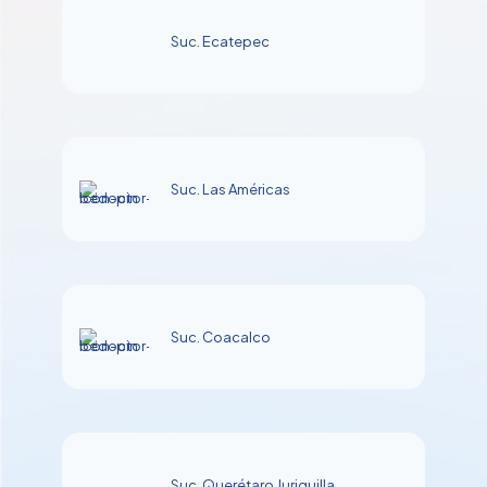
Suc. Ecatepec
Suc. Las Américas
Suc. Coacalco
Suc. Querétaro Juriquilla